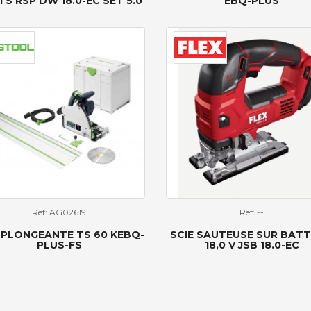
S RSP DW 18.0-EC SET 5.0
EBQ-PLUS
Ref: AG02619
Ref: --
 PLONGEANTE TS 60 KEBQ-
SCIE SAUTEUSE SUR BATT
PLUS-FS
18,0 V JSB 18.0-EC