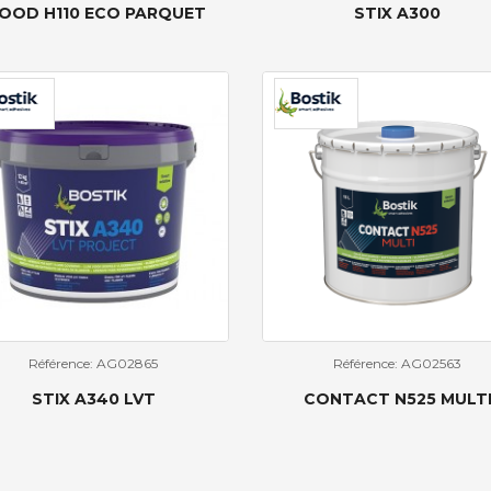
OOD H110 ECO PARQUET
STIX A300
Référence: AG02865
Référence: AG02563
STIX A340 LVT
CONTACT N525 MULT