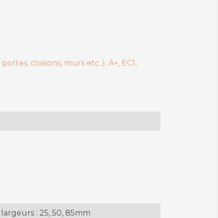
rtes, cloisons, murs etc..). A+, EC1,
largeurs : 25, 50, 85mm