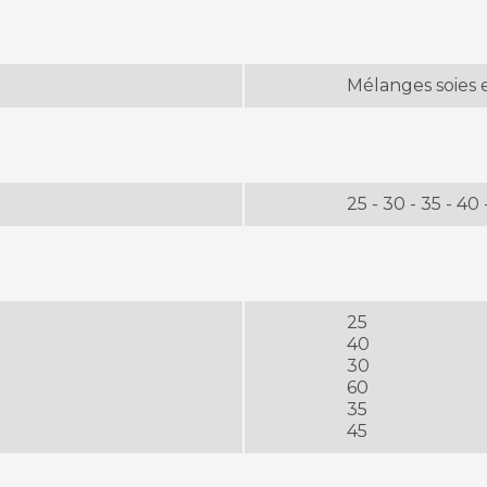
Mélanges soies 
25 - 30 - 35 - 40 
25
40
30
60
35
45