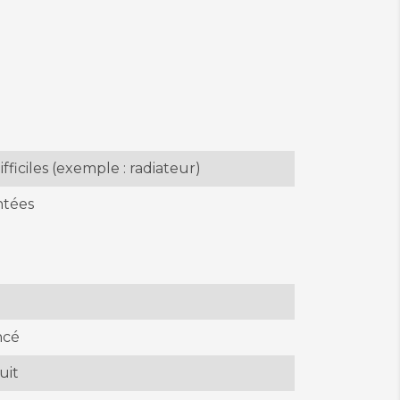
fficiles (exemple : radiateur)
ntées
ncé
uit