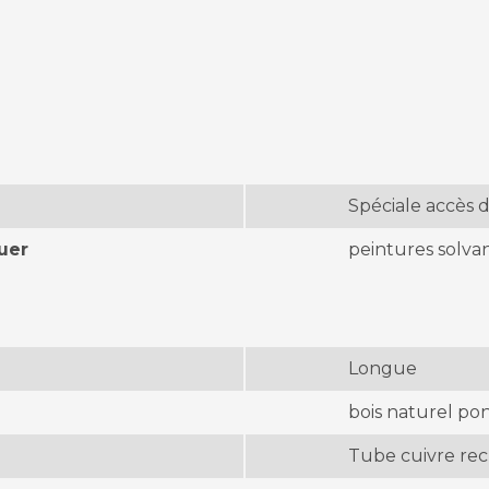
Spéciale accès di
uer
peintures solva
Longue
bois naturel po
Tube cuivre rec